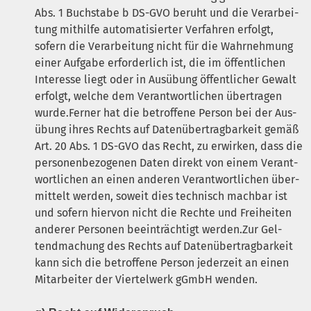
Abs. 1 Buch­sta­be b
DS-GVO
beruht und die Ver­ar­bei­
tung mit­hil­fe auto­ma­ti­sier­ter Ver­fah­ren erfolgt,
sofern die Ver­ar­bei­tung nicht für die Wahr­neh­mung
einer Auf­ga­be erfor­der­lich ist, die im öffent­li­chen
Inter­es­se liegt oder in Aus­übung öffent­li­cher Gewalt
erfolgt, wel­che dem Ver­ant­wort­li­chen über­tra­gen
wurde.Ferner hat die betrof­fe­ne Per­son bei der Aus­
übung ihres Rechts auf Daten­über­trag­bar­keit gemäß
Art. 20 Abs. 1
DS-GVO
das Recht, zu erwir­ken, dass die
per­so­nen­be­zo­ge­nen Daten direkt von einem Ver­ant­
wort­li­chen an einen ande­ren Ver­ant­wort­li­chen über­
mit­telt wer­den, soweit dies tech­nisch mach­bar ist
und sofern hier­von nicht die Rech­te und Frei­hei­ten
ande­rer Per­so­nen beein­träch­tigt werden.Zur Gel­
tend­ma­chung des Rechts auf Daten­über­trag­bar­keit
kann sich die betrof­fe­ne Per­son jeder­zeit an einen
Mit­ar­bei­ter der Vier­tel­werk gGmbH wenden.