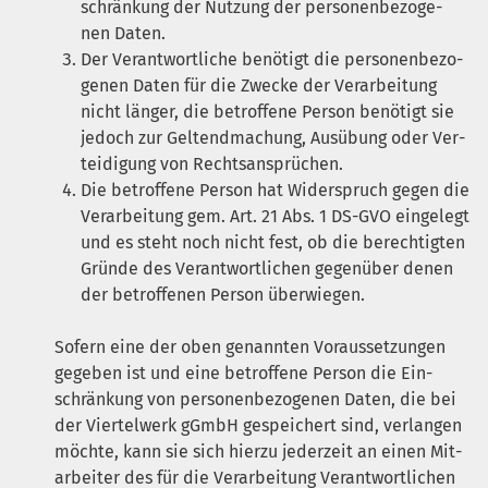
schrän­kung der Nut­zung der per­so­nen­be­zo­ge­
nen Daten.
Der Ver­ant­wort­li­che benö­tigt die per­so­nen­be­zo­
ge­nen Daten für die Zwe­cke der Ver­ar­bei­tung
nicht län­ger, die betrof­fe­ne Per­son benö­tigt sie
jedoch zur Gel­tend­ma­chung, Aus­übung oder Ver­
tei­di­gung von Rechtsansprüchen.
Die betrof­fe­ne Per­son hat Wider­spruch gegen die
Ver­ar­bei­tung gem. Art. 21 Abs. 1
DS-GVO
ein­ge­legt
und es steht noch nicht fest, ob die berech­tig­ten
Grün­de des Ver­ant­wort­li­chen gegen­über denen
der betrof­fe­nen Per­son überwiegen.
Sofern eine der oben genann­ten Vor­aus­set­zun­gen
gege­ben ist und eine betrof­fe­ne Per­son die Ein­
schrän­kung von per­so­nen­be­zo­ge­nen Daten, die bei
der Vier­tel­werk gGmbH gespei­chert sind, ver­lan­gen
möch­te, kann sie sich hier­zu jeder­zeit an einen Mit­
ar­bei­ter des für die Ver­ar­bei­tung Ver­ant­wort­li­chen