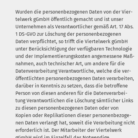
Wur­den die per­so­nen­be­zo­ge­nen Daten von der Vier­
tel­werk gGmbH öffent­lich gemacht und ist unser
Unter­neh­men als Ver­ant­wort­li­cher gemäß Art. 17 Abs.
1
DS-GVO
zur Löschung der per­so­nen­be­zo­ge­nen
Daten ver­pflich­tet, so trifft die Vier­tel­werk gGmbH
unter Berück­sich­ti­gung der ver­füg­ba­ren Tech­no­lo­gie
und der Imple­men­tie­rungs­kos­ten ange­mes­se­ne Maß­
nah­men, auch tech­ni­scher Art, um ande­re für die
Daten­ver­ar­bei­tung Ver­ant­wort­li­che, wel­che die ver­
öf­fent­lich­ten per­so­nen­be­zo­ge­nen Daten ver­ar­bei­ten,
dar­über in Kennt­nis zu set­zen, dass die betrof­fe­ne
Per­son von die­sen ande­ren für die Daten­ver­ar­bei­
tung Ver­ant­wort­li­chen die Löschung sämt­li­cher Links
zu die­sen per­so­nen­be­zo­ge­nen Daten oder von
Kopien oder Repli­ka­tio­nen die­ser per­so­nen­be­zo­ge­
nen Daten ver­langt hat, soweit die Ver­ar­bei­tung nicht
erfor­der­lich ist. Der Mit­ar­bei­ter der Vier­tel­werk
gGmbH wird im Ein­zel­fall das Not­wen­di­ge