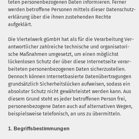
te­ten per­so­nen­be­zo­ge­nen Daten infor­mie­ren. Fer­ner
wer­den betrof­fe­ne Per­so­nen mit­tels die­ser Daten­schutz­
er­klä­rung über die ihnen zuste­hen­den Rech­te
aufgeklärt.
Die Vier­tel­werk gGmbH hat als für die Ver­ar­bei­tung Ver­
ant­wort­li­cher zahl­rei­che tech­ni­sche und orga­ni­sa­to­ri­
sche Maß­nah­men umge­setzt, um einen mög­lichst
lücken­lo­sen Schutz der über die­se Inter­net­sei­te ver­ar­
bei­te­ten per­so­nen­be­zo­ge­nen Daten sicher­zu­stel­len.
Den­noch kön­nen Inter­net­ba­sier­te Daten­über­tra­gun­gen
grund­sätz­lich Sicher­heits­lü­cken auf­wei­sen, sodass ein
abso­lu­ter Schutz nicht gewähr­leis­tet wer­den kann. Aus
die­sem Grund steht es jeder betrof­fe­nen Per­son frei,
per­so­nen­be­zo­ge­ne Daten auch auf alter­na­ti­ven Wegen,
bei­spiels­wei­se tele­fo­nisch, an uns zu übermitteln.
1. Begriffs­be­stim­mun­gen