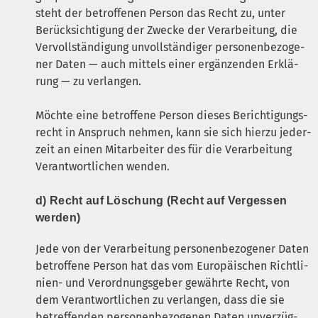
steht der betrof­fe­nen Per­son das Recht zu, unter
Berück­sich­ti­gung der Zwe­cke der Ver­ar­bei­tung, die
Ver­voll­stän­di­gung unvoll­stän­di­ger per­so­nen­be­zo­ge­
ner Daten — auch mit­tels einer ergän­zen­den Erklä­
rung — zu verlangen.
Möch­te eine betrof­fe­ne Per­son die­ses Berich­ti­gungs­
recht in Anspruch neh­men, kann sie sich hier­zu jeder­
zeit an einen Mit­ar­bei­ter des für die Ver­ar­bei­tung
Ver­ant­wort­li­chen wenden.
d) Recht auf Löschung (Recht auf Ver­ges­sen
werden)
Jede von der Ver­ar­bei­tung per­so­nen­be­zo­ge­ner Daten
betrof­fe­ne Per­son hat das vom Euro­päi­schen Richt­li­
ni­en- und Ver­ord­nungs­ge­ber gewähr­te Recht, von
dem Ver­ant­wort­li­chen zu ver­lan­gen, dass die sie
betref­fen­den per­so­nen­be­zo­ge­nen Daten unver­züg­