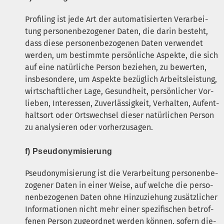
Pro­fil­ing ist jede Art der auto­ma­ti­sier­ten Ver­ar­bei­
tung per­so­nen­be­zo­ge­ner Daten, die dar­in besteht,
dass die­se per­so­nen­be­zo­ge­nen Daten ver­wen­det
wer­den, um bestimm­te per­sön­li­che Aspek­te, die sich
auf eine natür­li­che Per­son bezie­hen, zu bewer­ten,
ins­be­son­de­re, um Aspek­te bezüg­lich Arbeits­leis­tung,
wirt­schaft­li­cher Lage, Gesund­heit, per­sön­li­cher Vor­
lie­ben, Inter­es­sen, Zuver­läs­sig­keit, Ver­hal­ten, Auf­ent­
halts­ort oder Orts­wech­sel die­ser natür­li­chen Per­son
zu ana­ly­sie­ren oder vorherzusagen.
f) Pseud­ony­mi­sie­rung
Pseud­ony­mi­sie­rung ist die Ver­ar­bei­tung per­so­nen­be­
zo­ge­ner Daten in einer Wei­se, auf wel­che die per­so­
nen­be­zo­ge­nen Daten ohne Hin­zu­zie­hung zusätz­li­cher
Infor­ma­tio­nen nicht mehr einer spe­zi­fi­schen betrof­
fe­nen Per­son zuge­ord­net wer­den kön­nen, sofern die­