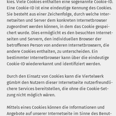
kies. Vie­le Coo­kies ent­hal­ten eine soge­nann­te Coo­kie-ID.
Eine Coo­kie-ID ist eine ein­deu­ti­ge Ken­nung des Coo­kies.
Sie besteht aus einer Zei­chen­fol­ge, durch wel­che Inter­
net­sei­ten und Ser­ver dem kon­kre­ten Inter­net­brow­ser
zuge­ord­net wer­den kön­nen, in dem das Coo­kie gespei­
chert wur­de. Dies ermög­licht es den besuch­ten Inter­net­
sei­ten und Ser­vern, den indi­vi­du­el­len Brow­ser der
betrof­fe­nen Per­son von ande­ren Inter­net­brow­sern, die
ande­re Coo­kies ent­hal­ten, zu unter­schei­den. Ein
bestimm­ter Inter­net­brow­ser kann über die ein­deu­ti­ge
Coo­kie-ID wie­der­erkannt und iden­ti­fi­ziert werden.
Durch den Ein­satz von Coo­kies kann die Vier­tel­werk
gGmbH den Nut­zern die­ser Inter­net­sei­te nut­zer­freund­li­
che­re Ser­vices bereit­stel­len, die ohne die Coo­kie-Set­
zung nicht mög­lich wären.
Mit­tels eines Coo­kies kön­nen die Infor­ma­tio­nen und
Ange­bo­te auf unse­rer Inter­net­sei­te im Sin­ne des Benut­