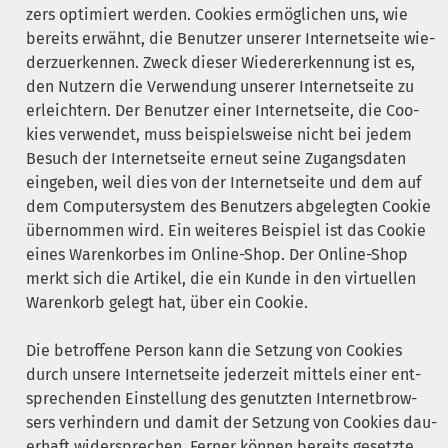
zers opti­miert wer­den. Coo­kies ermög­li­chen uns, wie
bereits erwähnt, die Benut­zer unse­rer Inter­net­sei­te wie­
der­zu­er­ken­nen. Zweck die­ser Wie­der­erken­nung ist es,
den Nut­zern die Ver­wen­dung unse­rer Inter­net­sei­te zu
erleich­tern. Der Benut­zer einer Inter­net­sei­te, die Coo­
kies ver­wen­det, muss bei­spiels­wei­se nicht bei jedem
Besuch der Inter­net­sei­te erneut sei­ne Zugangs­da­ten
ein­ge­ben, weil dies von der Inter­net­sei­te und dem auf
dem Com­pu­ter­sys­tem des Benut­zers abge­leg­ten Coo­kie
über­nom­men wird. Ein wei­te­res Bei­spiel ist das Coo­kie
eines Waren­kor­bes im Online-Shop. Der Online-Shop
merkt sich die Arti­kel, die ein Kun­de in den vir­tu­el­len
Waren­korb gelegt hat, über ein Cookie.
Die betrof­fe­ne Per­son kann die Set­zung von Coo­kies
durch unse­re Inter­net­sei­te jeder­zeit mit­tels einer ent­
spre­chen­den Ein­stel­lung des genutz­ten Inter­net­brow­
sers ver­hin­dern und damit der Set­zung von Coo­kies dau­
er­haft wider­spre­chen. Fer­ner kön­nen bereits gesetz­te