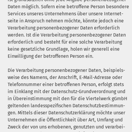
Daten mög­lich. Sofern eine betrof­fe­ne Per­son beson­de­re
Ser­vices unse­res Unter­neh­mens über unse­re Inter­net­
sei­te in Anspruch neh­men möch­te, könn­te jedoch eine
Ver­ar­bei­tung per­so­nen­be­zo­ge­ner Daten erfor­der­lich
wer­den. Ist die Ver­ar­bei­tung per­so­nen­be­zo­ge­ner Daten
erfor­der­lich und besteht für eine sol­che Ver­ar­bei­tung
kei­ne gesetz­li­che Grund­la­ge, holen wir gene­rell eine
Ein­wil­li­gung der betrof­fe­nen Per­son ein.
Die Ver­ar­bei­tung per­so­nen­be­zo­ge­ner Daten, bei­spiels­
wei­se des Namens, der Anschrift, E‑Mail-Adres­se oder
Tele­fon­num­mer einer betrof­fe­nen Per­son, erfolgt stets
im Ein­klang mit der Daten­schutz-Grund­ver­ord­nung und
in Über­ein­stim­mung mit den für die Vier­tel­werk gGmbH
gel­ten­den lan­des­spe­zi­fi­schen Daten­schutz­be­stim­mun­
gen. Mit­tels die­ser Daten­schutz­er­klä­rung möch­te unser
Unter­neh­men die Öffent­lich­keit über Art, Umfang und
Zweck der von uns erho­be­nen, genutz­ten und ver­ar­bei­