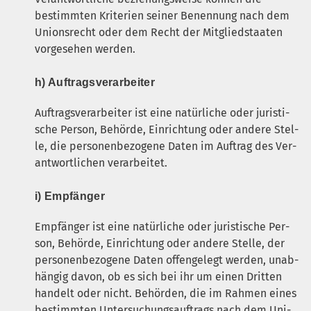
bestimm­ten Kri­te­ri­en sei­ner Benen­nung nach dem
Uni­ons­recht oder dem Recht der Mit­glied­staa­ten
vor­ge­se­hen werden.
h) Auf­trags­ver­ar­bei­ter
Auf­trags­ver­ar­bei­ter ist eine natür­li­che oder juris­ti­
sche Per­son, Behör­de, Ein­rich­tung oder ande­re Stel­
le, die per­so­nen­be­zo­ge­ne Daten im Auf­trag des Ver­
ant­wort­li­chen verarbeitet.
i) Emp­fän­ger
Emp­fän­ger ist eine natür­li­che oder juris­ti­sche Per­
son, Behör­de, Ein­rich­tung oder ande­re Stel­le, der
per­so­nen­be­zo­ge­ne Daten offen­ge­legt wer­den, unab­
hän­gig davon, ob es sich bei ihr um einen Drit­ten
han­delt oder nicht. Behör­den, die im Rah­men eines
bestimm­ten Unter­su­chungs­auf­trags nach dem Uni­