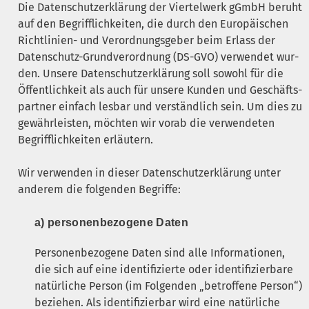
Die Daten­schutz­er­klä­rung der Vier­tel­werk gGmbH beruht
auf den Begriff­lich­kei­ten, die durch den Euro­päi­schen
Richt­li­ni­en- und Ver­ord­nungs­ge­ber beim Erlass der
Daten­schutz-Grund­ver­ord­nung (
DS-GVO
) ver­wen­det wur­
den. Unse­re Daten­schutz­er­klä­rung soll sowohl für die
Öffent­lich­keit als auch für unse­re Kun­den und Geschäfts­
part­ner ein­fach les­bar und ver­ständ­lich sein. Um dies zu
gewähr­leis­ten, möch­ten wir vor­ab die ver­wen­de­ten
Begriff­lich­kei­ten erläutern.
Wir ver­wen­den in die­ser Daten­schutz­er­klä­rung unter
ande­rem die fol­gen­den Begriffe:
a) per­so­nen­be­zo­ge­ne Daten
Per­so­nen­be­zo­ge­ne Daten sind alle Infor­ma­tio­nen,
die sich auf eine iden­ti­fi­zier­te oder iden­ti­fi­zier­ba­re
natür­li­che Per­son (im Fol­gen­den „betrof­fe­ne Per­son“)
bezie­hen. Als iden­ti­fi­zier­bar wird eine natür­li­che