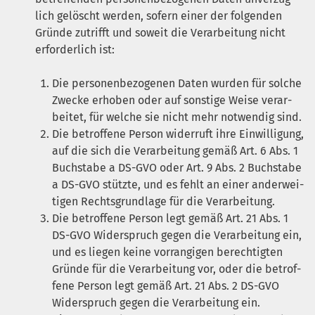
lich gelöscht wer­den, sofern einer der fol­gen­den
Grün­de zutrifft und soweit die Ver­ar­bei­tung nicht
erfor­der­lich ist:
Die per­so­nen­be­zo­ge­nen Daten wur­den für sol­che
Zwe­cke erho­ben oder auf sons­ti­ge Wei­se ver­ar­
bei­tet, für wel­che sie nicht mehr not­wen­dig sind.
Die betrof­fe­ne Per­son wider­ruft ihre Ein­wil­li­gung,
auf die sich die Ver­ar­bei­tung gemäß Art. 6 Abs. 1
Buch­sta­be a
DS-GVO
oder Art. 9 Abs. 2 Buch­sta­be
a
DS-GVO
stütz­te, und es fehlt an einer ander­wei­
ti­gen Rechts­grund­la­ge für die Verarbeitung.
Die betrof­fe­ne Per­son legt gemäß Art. 21 Abs. 1
DS-GVO
Wider­spruch gegen die Ver­ar­bei­tung ein,
und es lie­gen kei­ne vor­ran­gi­gen berech­tig­ten
Grün­de für die Ver­ar­bei­tung vor, oder die betrof­
fe­ne Per­son legt gemäß Art. 21 Abs. 2
DS-GVO
Wider­spruch gegen die Ver­ar­bei­tung ein.