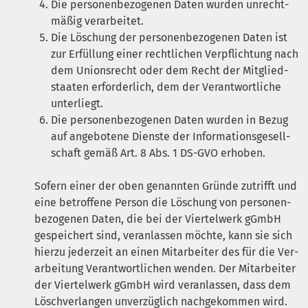
Die per­so­nen­be­zo­ge­nen Daten wur­den unrecht­
mä­ßig verarbeitet.
Die Löschung der per­so­nen­be­zo­ge­nen Daten ist
zur Erfül­lung einer recht­li­chen Ver­pflich­tung nach
dem Uni­ons­recht oder dem Recht der Mit­glied­
staa­ten erfor­der­lich, dem der Ver­ant­wort­li­che
unterliegt.
Die per­so­nen­be­zo­ge­nen Daten wur­den in Bezug
auf ange­bo­te­ne Diens­te der Infor­ma­ti­ons­ge­sell­
schaft gemäß Art. 8 Abs. 1
DS-GVO
erhoben.
Sofern einer der oben genann­ten Grün­de zutrifft und
eine betrof­fe­ne Per­son die Löschung von per­so­nen­
be­zo­ge­nen Daten, die bei der Vier­tel­werk gGmbH
gespei­chert sind, ver­an­las­sen möch­te, kann sie sich
hier­zu jeder­zeit an einen Mit­ar­bei­ter des für die Ver­
ar­bei­tung Ver­ant­wort­li­chen wen­den. Der Mit­ar­bei­ter
der Vier­tel­werk gGmbH wird ver­an­las­sen, dass dem
Lösch­ver­lan­gen unver­züg­lich nach­ge­kom­men wird.