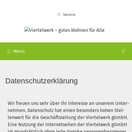
Service
Menü
Daten­schutz­er­klä­rung
Wir freu­en uns sehr über Ihr Inter­es­se an unse­rem Unter­
neh­men. Daten­schutz hat einen beson­ders hohen Stel­
len­wert für die Geschäfts­lei­tung der Vier­tel­werk gGmbH.
Eine Nut­zung der Inter­net­sei­ten der Vier­tel­werk gGmbH
ist grund­sätz­lich ohne jede Anga­be per­so­nen­be­zo­ge­ner