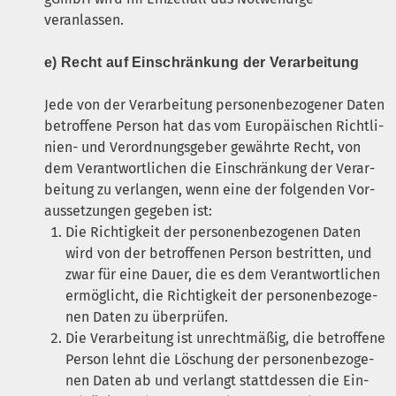
veranlassen.
e) Recht auf Ein­schrän­kung der Verarbeitung
Jede von der Ver­ar­bei­tung per­so­nen­be­zo­ge­ner Daten
betrof­fe­ne Per­son hat das vom Euro­päi­schen Richt­li­
ni­en- und Ver­ord­nungs­ge­ber gewähr­te Recht, von
dem Ver­ant­wort­li­chen die Ein­schrän­kung der Ver­ar­
bei­tung zu ver­lan­gen, wenn eine der fol­gen­den Vor­
aus­set­zun­gen gege­ben ist:
Die Rich­tig­keit der per­so­nen­be­zo­ge­nen Daten
wird von der betrof­fe­nen Per­son bestrit­ten, und
zwar für eine Dau­er, die es dem Ver­ant­wort­li­chen
ermög­licht, die Rich­tig­keit der per­so­nen­be­zo­ge­
nen Daten zu überprüfen.
Die Ver­ar­bei­tung ist unrecht­mä­ßig, die betrof­fe­ne
Per­son lehnt die Löschung der per­so­nen­be­zo­ge­
nen Daten ab und ver­langt statt­des­sen die Ein­