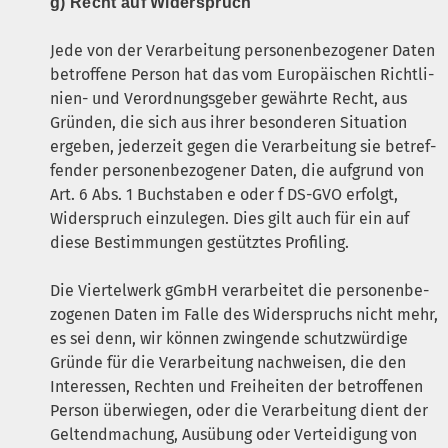
g) Recht auf Widerspruch
Jede von der Ver­ar­bei­tung per­so­nen­be­zo­ge­ner Daten
betrof­fe­ne Per­son hat das vom Euro­päi­schen Richt­li­
ni­en- und Ver­ord­nungs­ge­ber gewähr­te Recht, aus
Grün­den, die sich aus ihrer beson­de­ren Situa­ti­on
erge­ben, jeder­zeit gegen die Ver­ar­bei­tung sie betref­
fen­der per­so­nen­be­zo­ge­ner Daten, die auf­grund von
Art. 6 Abs. 1 Buch­sta­ben e oder f
DS-GVO
erfolgt,
Wider­spruch ein­zu­le­gen. Dies gilt auch für ein auf
die­se Bestim­mun­gen gestütz­tes Profiling.
Die Vier­tel­werk gGmbH ver­ar­bei­tet die per­so­nen­be­
zo­ge­nen Daten im Fal­le des Wider­spruchs nicht mehr,
es sei denn, wir kön­nen zwin­gen­de schutz­wür­di­ge
Grün­de für die Ver­ar­bei­tung nach­wei­sen, die den
Inter­es­sen, Rech­ten und Frei­hei­ten der betrof­fe­nen
Per­son über­wie­gen, oder die Ver­ar­bei­tung dient der
Gel­tend­ma­chung, Aus­übung oder Ver­tei­di­gung von