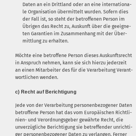
Daten an ein Dritt­land oder an eine inter­na­tio­na­
le Orga­ni­sa­ti­on über­mit­telt wur­den. Sofern dies
der Fall ist, so steht der betrof­fe­nen Per­son im
Übri­gen das Recht zu, Aus­kunft über die geeig­ne­
ten Garan­tien im Zusam­men­hang mit der Über­
mitt­lung zu erhalten.
Möch­te eine betrof­fe­ne Per­son die­ses Aus­kunfts­recht
in Anspruch neh­men, kann sie sich hier­zu jeder­zeit
an einen Mit­ar­bei­ter des für die Ver­ar­bei­tung Ver­ant­
wort­li­chen wenden.
c) Recht auf Berichtigung
Jede von der Ver­ar­bei­tung per­so­nen­be­zo­ge­ner Daten
betrof­fe­ne Per­son hat das vom Euro­päi­schen Richt­li­
ni­en- und Ver­ord­nungs­ge­ber gewähr­te Recht, die
unver­züg­li­che Berich­ti­gung sie betref­fen­der unrich­ti­
ger per­so­nen­be­zo­ge­ner Daten zu ver­lan­gen. Fer­ner