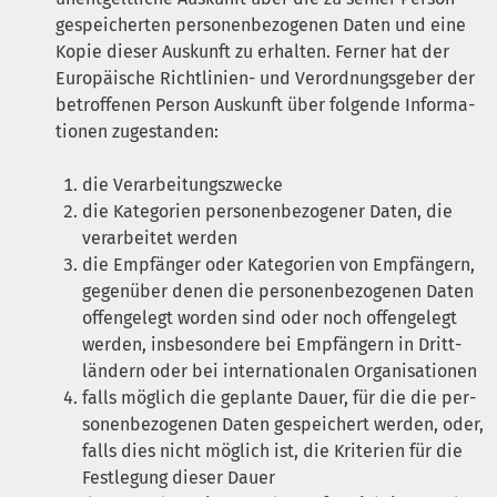
gespei­cher­ten per­so­nen­be­zo­ge­nen Daten und eine
Kopie die­ser Aus­kunft zu erhal­ten. Fer­ner hat der
Euro­päi­sche Richt­li­ni­en- und Ver­ord­nungs­ge­ber der
betrof­fe­nen Per­son Aus­kunft über fol­gen­de Infor­ma­
tio­nen zugestanden:
die Ver­ar­bei­tungs­zwe­cke
die Kate­go­rien per­so­nen­be­zo­ge­ner Daten, die
ver­ar­bei­tet werden
die Emp­fän­ger oder Kate­go­rien von Emp­fän­gern,
gegen­über denen die per­so­nen­be­zo­ge­nen Daten
offen­ge­legt wor­den sind oder noch offen­ge­legt
wer­den, ins­be­son­de­re bei Emp­fän­gern in Dritt­
län­dern oder bei inter­na­tio­na­len Organisationen
falls mög­lich die geplan­te Dau­er, für die die per­
so­nen­be­zo­ge­nen Daten gespei­chert wer­den, oder,
falls dies nicht mög­lich ist, die Kri­te­ri­en für die
Fest­le­gung die­ser Dauer