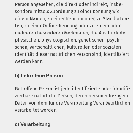
Per­son ange­se­hen, die direkt oder indi­rekt, ins­be­
son­de­re mit­tels Zuord­nung zu einer Ken­nung wie
einem Namen, zu einer Kenn­num­mer, zu Stand­ort­da­
ten, zu einer Online-Ken­nung oder zu einem oder
meh­re­ren beson­de­ren Merk­ma­len, die Aus­druck der
phy­si­schen, phy­sio­lo­gi­schen, gene­ti­schen, psy­chi­
schen, wirt­schaft­li­chen, kul­tu­rel­len oder sozia­len
Iden­ti­tät die­ser natür­li­chen Per­son sind, iden­ti­fi­ziert
wer­den kann.
b) betrof­fe­ne Person
Betrof­fe­ne Per­son ist jede iden­ti­fi­zier­te oder iden­ti­fi­
zier­ba­re natür­li­che Per­son, deren per­so­nen­be­zo­ge­ne
Daten von dem für die Ver­ar­bei­tung Ver­ant­wort­li­chen
ver­ar­bei­tet werden.
c) Ver­ar­bei­tung