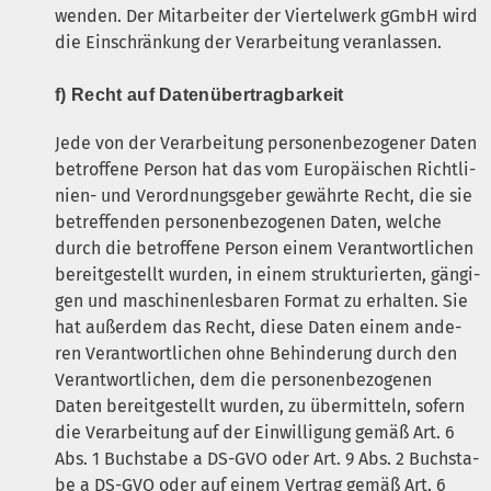
wen­den. Der Mit­ar­bei­ter der Vier­tel­werk gGmbH wird
die Ein­schrän­kung der Ver­ar­bei­tung veranlassen.
f) Recht auf Datenübertragbarkeit
Jede von der Ver­ar­bei­tung per­so­nen­be­zo­ge­ner Daten
betrof­fe­ne Per­son hat das vom Euro­päi­schen Richt­li­
ni­en- und Ver­ord­nungs­ge­ber gewähr­te Recht, die sie
betref­fen­den per­so­nen­be­zo­ge­nen Daten, wel­che
durch die betrof­fe­ne Per­son einem Ver­ant­wort­li­chen
bereit­ge­stellt wur­den, in einem struk­tu­rier­ten, gän­gi­
gen und maschi­nen­les­ba­ren For­mat zu erhal­ten. Sie
hat außer­dem das Recht, die­se Daten einem ande­
ren Ver­ant­wort­li­chen ohne Behin­de­rung durch den
Ver­ant­wort­li­chen, dem die per­so­nen­be­zo­ge­nen
Daten bereit­ge­stellt wur­den, zu über­mit­teln, sofern
die Ver­ar­bei­tung auf der Ein­wil­li­gung gemäß Art. 6
Abs. 1 Buch­sta­be a
DS-GVO
oder Art. 9 Abs. 2 Buch­sta­
be a
DS-GVO
oder auf einem Ver­trag gemäß Art. 6