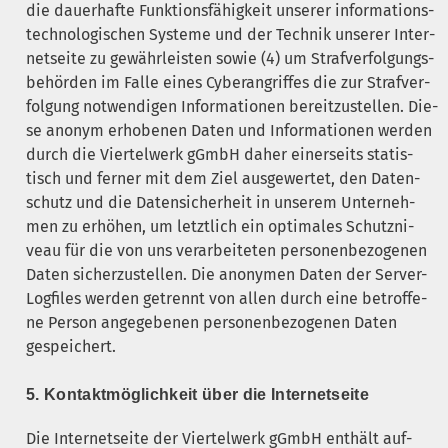
die dau­er­haf­te Funk­ti­ons­fä­hig­keit unse­rer infor­ma­ti­ons­
tech­no­lo­gi­schen Sys­te­me und der Tech­nik unse­rer Inter­
net­sei­te zu gewähr­leis­ten sowie (4) um Straf­ver­fol­gungs­
be­hör­den im Fal­le eines Cyber­an­grif­fes die zur Straf­ver­
fol­gung not­wen­di­gen Infor­ma­tio­nen bereit­zu­stel­len. Die­
se anonym erho­be­nen Daten und Infor­ma­tio­nen wer­den
durch die Vier­tel­werk gGmbH daher einer­seits sta­tis­
tisch und fer­ner mit dem Ziel aus­ge­wer­tet, den Daten­
schutz und die Daten­si­cher­heit in unse­rem Unter­neh­
men zu erhö­hen, um letzt­lich ein opti­ma­les Schutz­ni­
veau für die von uns ver­ar­bei­te­ten per­so­nen­be­zo­ge­nen
Daten sicher­zu­stel­len. Die anony­men Daten der Ser­ver-
Log­files wer­den getrennt von allen durch eine betrof­fe­
ne Per­son ange­ge­be­nen per­so­nen­be­zo­ge­nen Daten
gespeichert.
5. Kon­takt­mög­lich­keit über die Internetseite
Die Inter­net­sei­te der Vier­tel­werk gGmbH ent­hält auf­