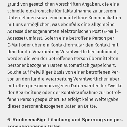
grund von gesetz­li­chen Vor­schrif­ten Anga­ben, die eine
schnel­le elek­tro­ni­sche Kon­takt­auf­nah­me zu unse­rem
Unter­neh­men sowie eine unmit­tel­ba­re Kom­mu­ni­ka­ti­on
mit uns ermög­li­chen, was eben­falls eine all­ge­mei­ne
Adres­se der soge­nann­ten elek­tro­ni­schen Post (E‑Mail-
Adres­se) umfasst. Sofern eine betrof­fe­ne Per­son per
E‑Mail oder über ein Kon­takt­for­mu­lar den Kon­takt mit
dem für die Ver­ar­bei­tung Ver­ant­wort­li­chen auf­nimmt,
wer­den die von der betrof­fe­nen Per­son über­mit­tel­ten
per­so­nen­be­zo­ge­nen Daten auto­ma­tisch gespei­chert.
Sol­che auf frei­wil­li­ger Basis von einer betrof­fe­nen Per­
son an den für die Ver­ar­bei­tung Ver­ant­wort­li­chen über­
mit­tel­ten per­so­nen­be­zo­ge­nen Daten wer­den für Zwe­cke
der Bear­bei­tung oder der Kon­takt­auf­nah­me zur betrof­
fe­nen Per­son gespei­chert. Es erfolgt kei­ne Wei­ter­ga­be
die­ser per­so­nen­be­zo­ge­nen Daten an Dritte.
6. Rou­ti­ne­mä­ßi­ge Löschung und Sper­rung von per­
so­nen­be­zo­ge­nen Daten