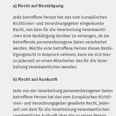
a) Recht auf Bestätigung
Jede betrof­fe­ne Per­son hat das vom Euro­päi­schen
Richt­li­ni­en- und Ver­ord­nungs­ge­ber ein­ge­räum­te
Recht, von dem für die Ver­ar­bei­tung Ver­ant­wort­li­
chen eine Bestä­ti­gung dar­über zu ver­lan­gen, ob sie
betref­fen­de per­so­nen­be­zo­ge­ne Daten ver­ar­bei­tet
wer­den. Möch­te eine betrof­fe­ne Per­son die­ses Bestä­
ti­gungs­recht in Anspruch neh­men, kann sie sich hier­
zu jeder­zeit an einen Mit­ar­bei­ter des für die Ver­ar­
bei­tung Ver­ant­wort­li­chen wenden.
b) Recht auf Auskunft
Jede von der Ver­ar­bei­tung per­so­nen­be­zo­ge­ner Daten
betrof­fe­ne Per­son hat das vom Euro­päi­schen Richt­li­
ni­en- und Ver­ord­nungs­ge­ber gewähr­te Recht, jeder­
zeit von dem für die Ver­ar­bei­tung Ver­ant­wort­li­chen
unent­gelt­li­che Aus­kunft über die zu sei­ner Per­son