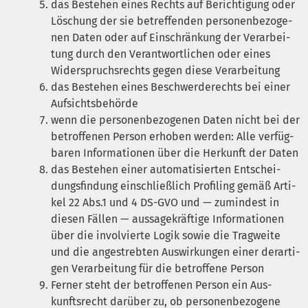
das Bestehen eines Rechts auf Berich­ti­gung oder
Löschung der sie betref­fen­den per­so­nen­be­zo­ge­
nen Daten oder auf Ein­schrän­kung der Ver­ar­bei­
tung durch den Ver­ant­wort­li­chen oder eines
Wider­spruchs­rechts gegen die­se Verarbeitung
das Bestehen eines Beschwer­de­rechts bei einer
Aufsichtsbehörde
wenn die per­so­nen­be­zo­ge­nen Daten nicht bei der
betrof­fe­nen Per­son erho­ben wer­den: Alle ver­füg­
ba­ren Infor­ma­tio­nen über die Her­kunft der Daten
das Bestehen einer auto­ma­ti­sier­ten Ent­schei­
dungs­fin­dung ein­schließ­lich Pro­fil­ing gemäß Arti­
kel 22 Abs.1 und 4
DS-GVO
und — zumin­dest in
die­sen Fäl­len — aus­sa­ge­kräf­ti­ge Infor­ma­tio­nen
über die invol­vier­te Logik sowie die Trag­wei­te
und die ange­streb­ten Aus­wir­kun­gen einer der­ar­ti­
gen Ver­ar­bei­tung für die betrof­fe­ne Person
Fer­ner steht der betrof­fe­nen Per­son ein Aus­
kunfts­recht dar­über zu, ob per­so­nen­be­zo­ge­ne