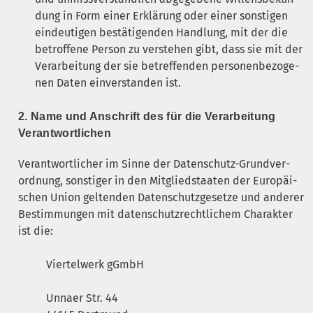
dung in Form einer Erklä­rung oder einer sons­ti­gen
ein­deu­ti­gen bestä­ti­gen­den Hand­lung, mit der die
betrof­fe­ne Per­son zu ver­ste­hen gibt, dass sie mit der
Ver­ar­bei­tung der sie betref­fen­den per­so­nen­be­zo­ge­
nen Daten ein­ver­stan­den ist.
2. Name und Anschrift des für die Ver­ar­bei­tung
Verantwortlichen
Ver­ant­wort­li­cher im Sin­ne der Daten­schutz-Grund­ver­
ord­nung, sons­ti­ger in den Mit­glied­staa­ten der Euro­päi­
schen Uni­on gel­ten­den Daten­schutz­ge­set­ze und ande­rer
Bestim­mun­gen mit daten­schutz­recht­li­chem Cha­rak­ter
ist die:
Vier­tel­werk gGmbH
Unnaer Str. 44