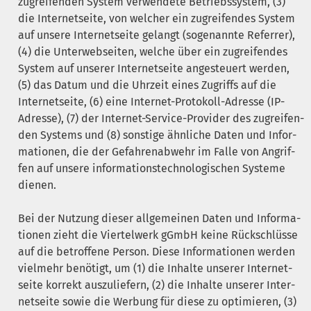
zugrei­fen­den Sys­tem ver­wen­de­te Betriebs­sys­tem, (3)
die Inter­net­sei­te, von wel­cher ein zugrei­fen­des Sys­tem
auf unse­re Inter­net­sei­te gelangt (soge­nann­te Refer­rer),
(4) die Unter­web­sei­ten, wel­che über ein zugrei­fen­des
Sys­tem auf unse­rer Inter­net­sei­te ange­steu­ert wer­den,
(5) das Datum und die Uhr­zeit eines Zugriffs auf die
Inter­net­sei­te, (6) eine Inter­net-Pro­to­koll-Adres­se (IP-
Adres­se), (7) der Inter­net-Ser­vice-Pro­vi­der des zugrei­fen­
den Sys­tems und (8) sons­ti­ge ähn­li­che Daten und Infor­
ma­tio­nen, die der Gefah­ren­ab­wehr im Fal­le von Angrif­
fen auf unse­re infor­ma­ti­ons­tech­no­lo­gi­schen Sys­te­me
dienen.
Bei der Nut­zung die­ser all­ge­mei­nen Daten und Infor­ma­
tio­nen zieht die Vier­tel­werk gGmbH kei­ne Rück­schlüs­se
auf die betrof­fe­ne Per­son. Die­se Infor­ma­tio­nen wer­den
viel­mehr benö­tigt, um (1) die Inhal­te unse­rer Inter­net­
sei­te kor­rekt aus­zu­lie­fern, (2) die Inhal­te unse­rer Inter­
net­sei­te sowie die Wer­bung für die­se zu opti­mie­ren, (3)