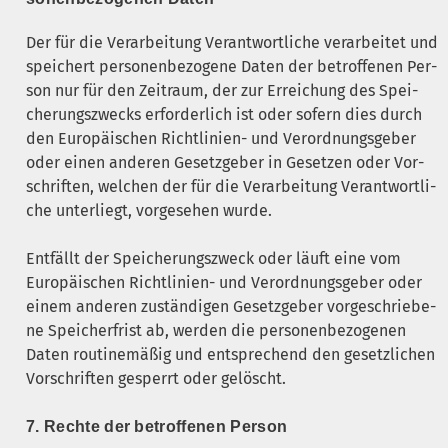
Der für die Ver­ar­bei­tung Ver­ant­wort­li­che ver­ar­bei­tet und
spei­chert per­so­nen­be­zo­ge­ne Daten der betrof­fe­nen Per­
son nur für den Zeit­raum, der zur Errei­chung des Spei­
che­rungs­zwecks erfor­der­lich ist oder sofern dies durch
den Euro­päi­schen Richt­li­ni­en- und Ver­ord­nungs­ge­ber
oder einen ande­ren Gesetz­ge­ber in Geset­zen oder Vor­
schrif­ten, wel­chen der für die Ver­ar­bei­tung Ver­ant­wort­li­
che unter­liegt, vor­ge­se­hen wurde.
Ent­fällt der Spei­che­rungs­zweck oder läuft eine vom
Euro­päi­schen Richt­li­ni­en- und Ver­ord­nungs­ge­ber oder
einem ande­ren zustän­di­gen Gesetz­ge­ber vor­ge­schrie­be­
ne Spei­cher­frist ab, wer­den die per­so­nen­be­zo­ge­nen
Daten rou­ti­ne­mä­ßig und ent­spre­chend den gesetz­li­chen
Vor­schrif­ten gesperrt oder gelöscht.
7. Rech­te der betrof­fe­nen Person