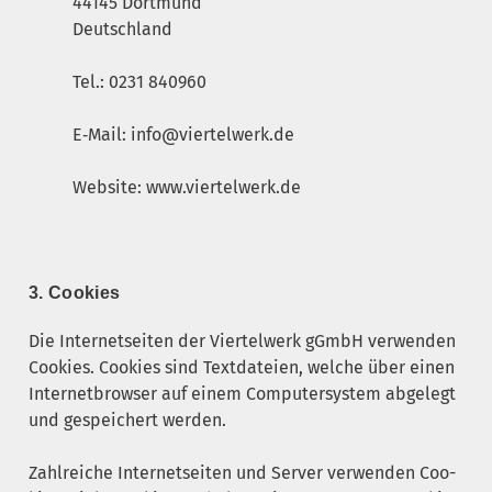
44145 Dort­mund
Deutsch­land
Tel.: 0231 840960
E‑Mail: info@viertelwerk.de
Web­site: www.viertelwerk.de
3. Coo­kies
Die Inter­net­sei­ten der Vier­tel­werk gGmbH ver­wen­den
Coo­kies. Coo­kies sind Text­da­tei­en, wel­che über einen
Inter­net­brow­ser auf einem Com­pu­ter­sys­tem abge­legt
und gespei­chert werden.
Zahl­rei­che Inter­net­sei­ten und Ser­ver ver­wen­den Coo­