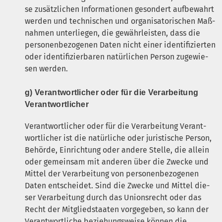
se zusätz­li­chen Infor­ma­tio­nen geson­dert auf­be­wahrt
wer­den und tech­ni­schen und orga­ni­sa­to­ri­schen Maß­
nah­men unter­lie­gen, die gewähr­leis­ten, dass die
per­so­nen­be­zo­ge­nen Daten nicht einer iden­ti­fi­zier­ten
oder iden­ti­fi­zier­ba­ren natür­li­chen Per­son zuge­wie­
sen werden.
g) Ver­ant­wort­li­cher oder für die Ver­ar­bei­tung
Verantwortlicher
Ver­ant­wort­li­cher oder für die Ver­ar­bei­tung Ver­ant­
wort­li­cher ist die natür­li­che oder juris­ti­sche Per­son,
Behör­de, Ein­rich­tung oder ande­re Stel­le, die allein
oder gemein­sam mit ande­ren über die Zwe­cke und
Mit­tel der Ver­ar­bei­tung von per­so­nen­be­zo­ge­nen
Daten ent­schei­det. Sind die Zwe­cke und Mit­tel die­
ser Ver­ar­bei­tung durch das Uni­ons­recht oder das
Recht der Mit­glied­staa­ten vor­ge­ge­ben, so kann der
Ver­ant­wort­li­che bezie­hungs­wei­se kön­nen die