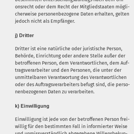
ons­recht oder dem Recht der Mit­glied­staa­ten mög­li­
cher­wei­se per­so­nen­be­zo­ge­ne Daten erhal­ten, gel­ten
jedoch nicht als Empfänger.
j) Drit­ter
Drit­ter ist eine natür­li­che oder juris­ti­sche Per­son,
Behör­de, Ein­rich­tung oder ande­re Stel­le außer der
betrof­fe­nen Per­son, dem Ver­ant­wort­li­chen, dem Auf­
trags­ver­ar­bei­ter und den Per­so­nen, die unter der
unmit­tel­ba­ren Ver­ant­wor­tung des Ver­ant­wort­li­chen
oder des Auf­trags­ver­ar­bei­ters befugt sind, die per­so­
nen­be­zo­ge­nen Daten zu verarbeiten.
k) Ein­wil­li­gung
Ein­wil­li­gung ist jede von der betrof­fe­nen Per­son frei­
wil­lig für den bestimm­ten Fall in infor­mier­ter Wei­se
und unmiss­ver­ständ­lich abge­ge­be­ne Wil­lens­be­kun­