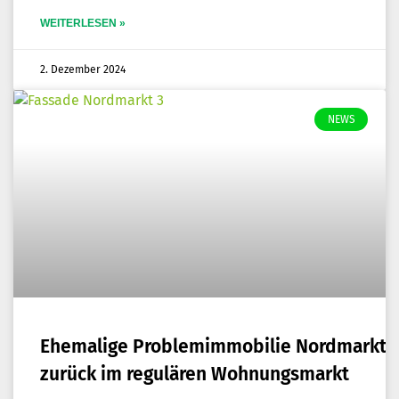
WEITERLESEN »
2. Dezember 2024
NEWS
Ehe­ma­li­ge Pro­blem­im­mo­bi­lie Nord­markt 
zurück im regu­lä­ren Wohnungsmarkt