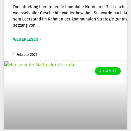
Die jah­re­lang leer­ste­hen­de Immo­bi­lie Nord­markt 3 ist nach
wech­sel­vol­ler Geschich­te wie­der bewohnt. Sie wur­de nach lan
gem Leer­stand im Rah­men der kom­mu­na­len Stra­te­gie zur Inwe
set­zung von
WEITERLESEN »
1. Februar 2021
ALLGEMEIN