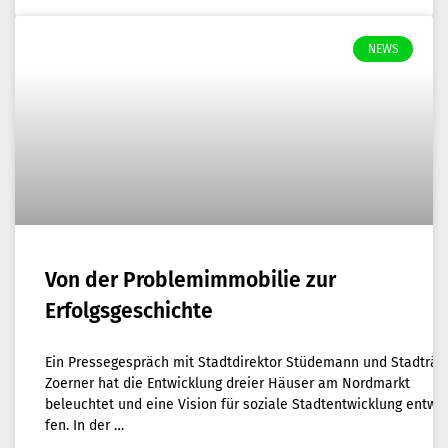
NEWS
Von der Pro­blem­im­mo­bi­lie zur
Erfolgsgeschichte
Ein Pres­se­ge­spräch mit Stadt­di­rek­tor Stü­de­mann und Stadt­rä­t
Zoer­ner hat die Ent­wick­lung drei­er Häu­ser am Nord­markt
beleuch­tet und eine Visi­on für sozia­le Stadt­ent­wick­lung ent­wo
fen. In der