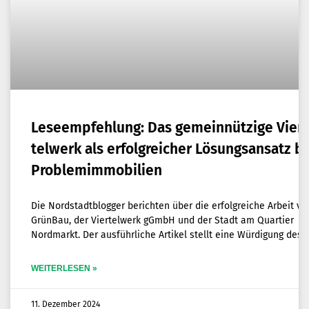
Lese­emp­feh­lung: Das gemein­nüt­zi­ge Vier­
tel­werk als erfolg­rei­cher Lösungs­an­satz b
Problemimmobilien
Die Nord­stadt­blog­ger berich­ten über die erfolg­rei­che Arbeit vo
Grün­Bau, der Vier­tel­werk gGmbH und der Stadt am Quar­tier
Nord­markt. Der aus­führ­li­che Arti­kel stellt eine Wür­di­gung des
WEITERLESEN »
11. Dezember 2024