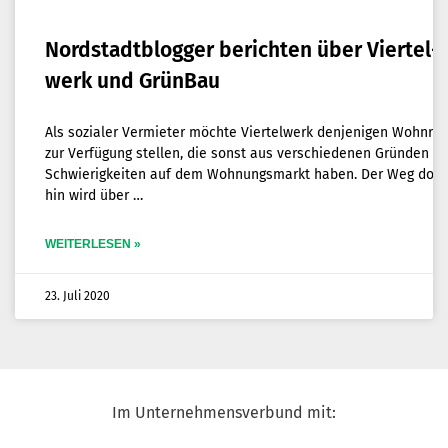
Nord­stadt­blog­ger berich­ten über Vier­tel­
werk und GrünBau
Als sozia­ler Ver­mie­ter möch­te Vier­tel­werk den­je­ni­gen Wohn­r
zur Ver­fü­gung stel­len, die sonst aus ver­schie­de­nen Grün­den
Schwie­rig­kei­ten auf dem Woh­nungs­markt haben. Der Weg dort
hin wird über
WEITERLESEN »
23. Juli 2020
Im Unternehmensverbund mit: